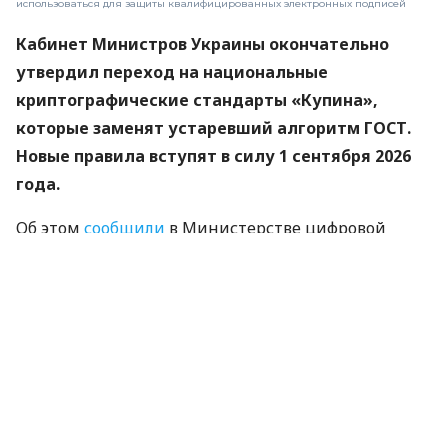
использоваться для защиты квалифицированных электронных подписей
Кабинет Министров Украины окончательно
утвердил переход на национальные
криптографические стандарты «Купина»,
которые заменят устаревший алгоритм ГОСТ.
Новые правила вступят в силу 1 сентября 2026
года.
Об этом
сообщили
в Министерстве цифровой
трансформации.
«Купина» — украинский криптографический
алгоритм, который будет использоваться для
защиты квалифицированных электронных
подписей (КЭП).
Что изменится для пользователей