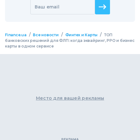
Ваш email
/
/
/
Finance.ua
Все новости
Финтех и Карты
ТОП
банковских решений для ФЛП: когда эквайринг, РРО и бизнес
карты в одном сервисе
Место для вашей рекламы