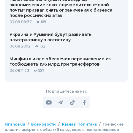
экономические зоны: соучредитель «Новой
почты» призвал снять ограничения с бизнеса
после российских атак
07.08 08:37
169
Украина и Румыния будут развивать
альтернативную логистику
06.08 20:12
132
Минфин в июле обеспечил перечисление из
госбюджета 19,6 млрд грн трансфертов
06.08 11:23
557
Подпишитесь на нас
/
/
/
Finance.ua
Все новости
Казна и Политика
Греческие
власти намерены собрать 5 млрд евро с неплательщиков