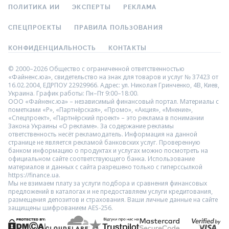
ПОЛИТИКА ИИ
ЭКСПЕРТЫ
РЕКЛАМА
СПЕЦПРОЕКТЫ
ПРАВИЛА ПОЛЬЗОВАНИЯ
КОНФИДЕНЦИАЛЬНОСТЬ
КОНТАКТЫ
© 2000–2026 Общество с ограниченной ответственностью
«Файненс.юа», свидетельство на знак для товаров и услуг № 37423 от
16.02.2004, ЕДРПОУ 22929966. Адрес: ул. Николая Гринченко, 4В, Киев,
Украина. График работы: Пн–Пт 9:00–18:00.
ООО «Файненс.юа» – независимый финансовый портал. Материалы с
пометками «Р», «Партнёрская», «Промо», «Акция», «Мнение»,
«Спецпроект», «Партнёрский проект» – это реклама в понимании
Закона Украины «О рекламе». За содержание рекламы
ответственность несёт рекламодатель. Информация на данной
странице не является рекламой банковских услуг. Проверенную
банком информацию о продуктах и услугах можно посмотреть на
официальном сайте соответствующего банка. Использование
материалов и данных с сайта разрешено только с гиперссылкой
https://finance.ua.
Мы не взимаем плату за услуги подбора и сравнения финансовых
предложений в каталогах и не предоставляем услуги кредитования,
размещения депозитов и страхования. Ваши личные данные на сайте
защищены шифрованием AES-256.