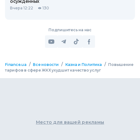
осужденных
Вчера 12:22
130
Подпишитесь на нас
/
/
/
Finance.ua
Все новости
Казна и Политика
Повышение
тарифов в сфере ЖКХ ухудшит качество услуг
Место для вашей рекламы