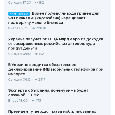
Сегодня 17:20
182
Более полумиллиарда гривен для
ПАРТНЕРСКАЯ
ФЛП: как UGB (Укргазбанк) наращивает
поддержку малого бизнеса
Вчера 07:35
27838
Украина получит от ЕС 1,4 млрд евро из доходов
от замороженных российских активов: куда
пойдут деньги
Сегодня 09:12
132
В Украине вводится обязательное
декларирование IMEI мобильных телефонов при
импорте
Сегодня 06:15
2917
Эксперты объяснили, почему зима будет
сложной — СМИ
Вчера 18:00
475
Президент утвердил права мобилизованных