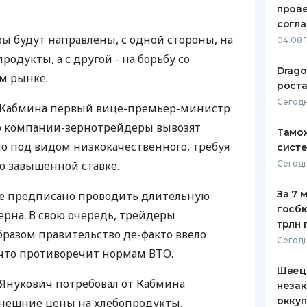
пров
ЕЖЕМЕСЯЧНЫЙ ОБЗОР
ПУТЕВО
согл
КЕШБЭКА
СТРАХО
ры будут направлены, с одной стороны, на
04.08 
родукты, а с другой - на борьбу со
ПУТЕВОДИТЕЛИ ПО
ВСЕ СТ
Drago
м рынке.
БАНКОВСКИМ КАРТАМ
роста
СТРАХО
Сегодн
ия Кабмина первый вице-премьер-министр
ОТЗЫВЫ
то компании-зернотрейдеры вывозят
КОМПАН
Тамож
о под видом низкокачественного, требуя
систе
ДОСТАВ
о завышенной ставке.
Сегодн
КОНТАК
За 7 
не предписано проводить длительную
госбю
ерна. В свою очередь, трейдеры
трлн 
бразом правительство де-факто ввело
Сегодн
, что противоречит нормам ВТО.
Швеци
Янукович потребовал от Кабмина
незак
оккуп
ынешние цены на хлебопродукты.