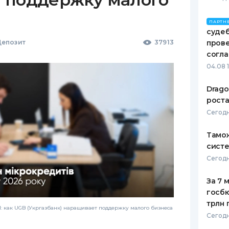
ПАРТН
судеб
епозит
37913
пров
согл
04.08 
Drago
роста
Сегодн
Тамож
систе
Сегодн
За 7 
госбю
трлн 
 как UGB (Укргазбанк) наращивает поддержку малого бизнеса
Сегодн