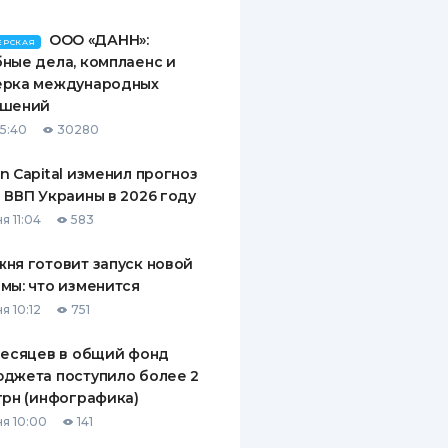
ООО «ДАНН»:
ЕРСКАЯ
ные дела, комплаенс и
ерка международных
ашений
15:40
30280
n Capital изменил прогноз
 ВВП Украины в 2026 году
я 11:04
583
ня готовит запуск новой
мы: что изменится
я 10:12
751
месяцев в общий фонд
джета поступило более 2
грн (инфографика)
я 10:00
141