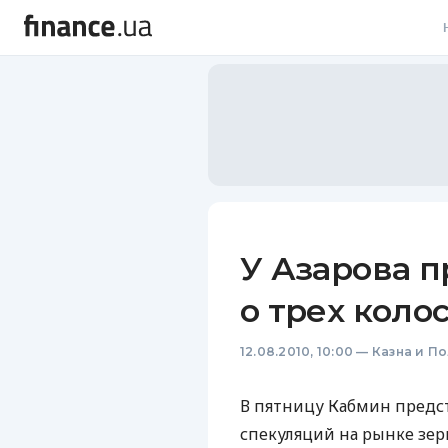
В
В
Л
А
Н
У Азарова 
С
о трех колос
П
12.08.2010, 10:00
—
Казна и П
Т
Р
В пятницу Кабмин предс
спекуляций на рынке зерн