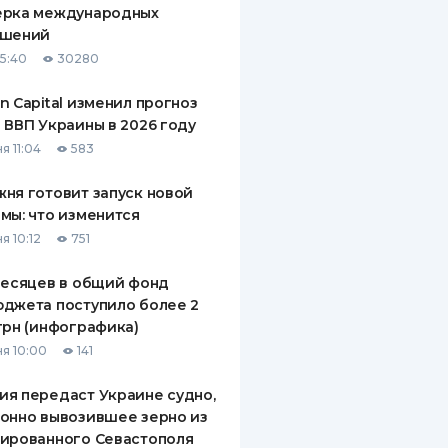
ерка международных
ДИТЕЛИ ПО
ашений
ВАНИЮ
15:40
30280
РАХОВЫЕ ПОЛИСЫ
n Capital изменил прогноз
 ВВП Украины в 2026 году
ВЫЕ КОМПАНИИ
я 11:04
583
 О СТРАХОВЫХ
ИЯХ
ня готовит запуск новой
мы: что изменится
КА И ОПЛАТА
я 10:12
751
ТЫ
месяцев в общий фонд
джета поступило более 2
грн (инфографика)
я 10:00
141
я передаст Украине судно,
онно вывозившее зерно из
ированного Севастополя