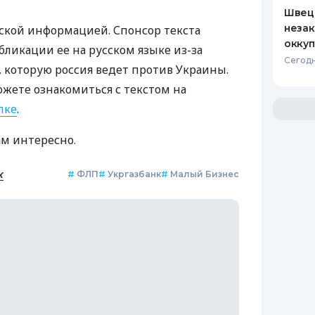
Швеци
незак
ской информацией. Спонсор текста
оккуп
бликации ее на русском языке из-за
Сегодн
которую россия ведет против Украины.
ожете ознакомиться с текстом на
лке
.
ам интересно.
к
#
ФЛП
#
Укргазбанк
#
Малый Бизнес