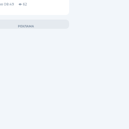
я 08:49
62