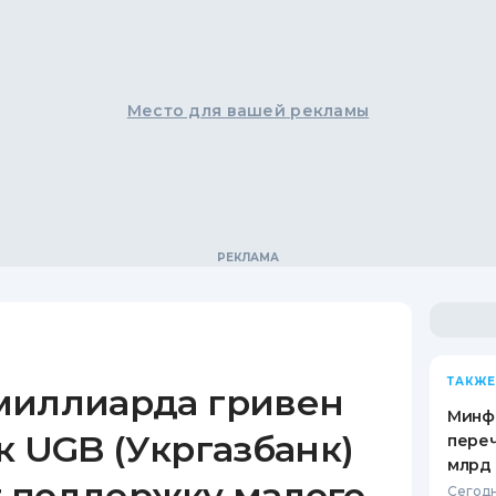
Место для вашей рекламы
ТАКЖЕ
миллиарда гривен
Минф
к UGB (Укргазбанк)
переч
млрд 
 поддержку малого
Сегодн