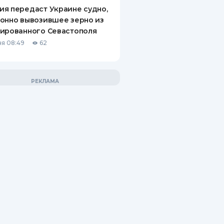
я передаст Украине судно,
онно вывозившее зерно из
ированного Севастополя
я 08:49
62