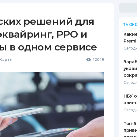
ских решений для
ТАКЖЕ
эквайринг, РРО и
Какие
Premi
ы в одном сервисе
Сегодн
 Карты
12019
Зараб
украи
сокра
Сегодн
НБУ 
клиен
Сегодн
Топ-5
приви