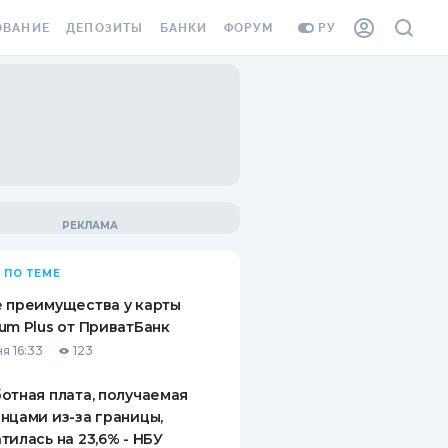
ОВАНИЕ
ДЕПОЗИТЫ
БАНКИ
ФОРУМ
РУ
ВСЕ ДЕПОЗИТЫ
ВСЕ БАНКИ
ВАНИЕ ЖИЛЬЯ ОТ
ДЕПОЗИТЫ В USD
ОТЗЫВЫ О БАНКАХ
И ШАХЕДОВ
ДЕПОЗИТЫ В EUR
МИКРОФИНАНСОВЫЕ
АХОВКА ЗАГРАНИЦУ
ОРГАНИЗАЦИИ
БОНУС К ДЕПОЗИТАМ
ОТЗЫВЫ ОБ МФО
УСЛОВИЯ АКЦИИ
Я КАРТА
 ПО ТЕМЕ
ВОПРОСЫ И ОТВЕТЫ
ОННАЯ ВИНЬЕТКА
 преимущества у карты
ДЕПОЗИТНЫЙ КАЛЬКУЛЯТОР
um Plus от ПриватБанк
Я СОТРУДНИКОВ
я 16:33
123
ПУТЕВОДИТЕЛИ ПО
SSISTANCE
СБЕРЕЖЕНИЯМ
отная плата, получаемая
нцами из-за границы,
ВАНИЕ ОТ
тилась на 23,6% - НБУ
ТНЫХ СЛУЧАЕВ