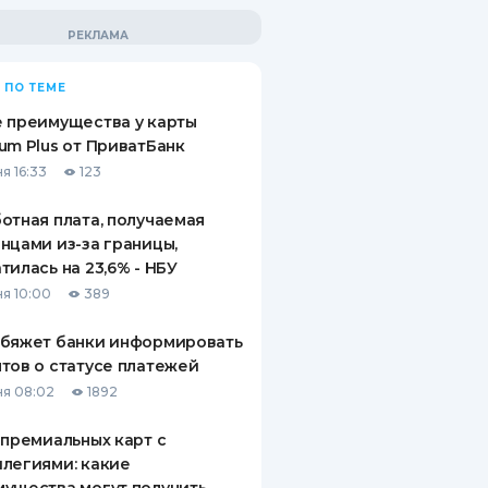
 ПО ТЕМЕ
 преимущества у карты
um Plus от ПриватБанк
я 16:33
123
отная плата, получаемая
нцами из-за границы,
тилась на 23,6% - НБУ
я 10:00
389
обяжет банки информировать
тов о статусе платежей
я 08:02
1892
 премиальных карт с
легиями: какие