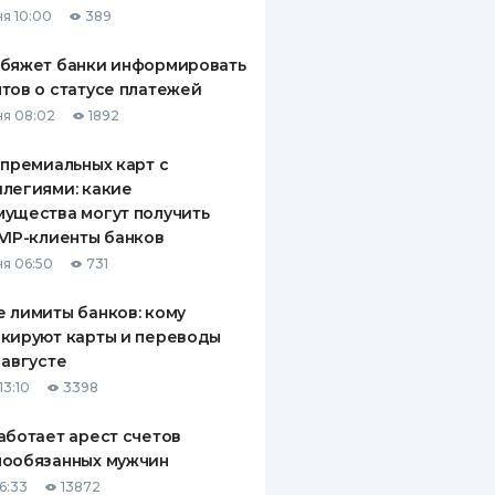
я 10:00
389
ДИТЕЛИ ПО
ВАНИЮ
обяжет банки информировать
тов о статусе платежей
РАХОВЫЕ ПОЛИСЫ
я 08:02
1892
ВЫЕ КОМПАНИИ
 премиальных карт с
легиями: какие
 О СТРАХОВЫХ
ИЯХ
ущества могут получить
VIP-клиенты банков
КА И ОПЛАТА
я 06:50
731
ТЫ
 лимиты банков: кому
кируют карты и переводы
 августе
13:10
3398
аботает арест счетов
нообязанных мужчин
6:33
13872