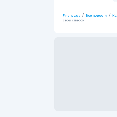
/
/
Finance.ua
Все новости
Ка
свой список