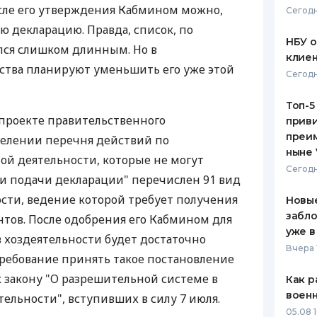
сле его утверждения Кабмином можно,
Сегодн
ЕЖЕМЕСЯЧНЫЙ ОБЗОР
ПУТЕВО
ю декларацию. Правда, список, по
КЕШБЭКА
СТРАХО
НБУ 
лся слишком длинным. Но в
клиен
ПУТЕВОДИТЕЛИ ПО
ВСЕ СТ
тва планируют уменьшить его уже этой
Сегодн
БАНКОВСКИМ КАРТАМ
СТРАХО
Топ-5
проекте правительственного
приви
ОТЗЫВЫ
КОМПАН
преим
делении перечня действий по
ныне 
й деятельности, которые не могут
ДОСТАВ
Сегодн
и подачи декларации" перечислен 91 вид
КОНТАК
сти, ведение которой требует получения
Новые
забло
тов. После одобрения его Кабмином для
уже в
 хоздеятельности будет достаточно
Вчера 
ребование принять такое постановление
к закону "О разрешительной системе в
Как р
воен
ельности", вступивших в силу 7 июля.
05.08 1