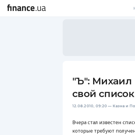
В
В
Л
А
Н
"Ъ": Михаил
С
свой список
П
12.08.2010, 09:20
—
Казна и П
Т
Р
Вчера стал известен спи
которые требуют получе