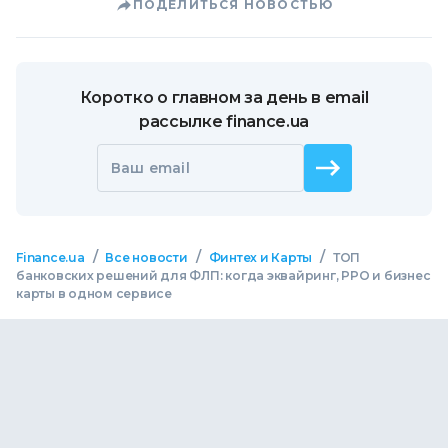
ПОДЕЛИТЬСЯ НОВОСТЬЮ
Коротко о главном за день в email
рассылке finance.ua
Ваш email
/
/
/
Finance.ua
Все новости
Финтех и Карты
ТОП
банковских решений для ФЛП: когда эквайринг, РРО и бизнес
карты в одном сервисе