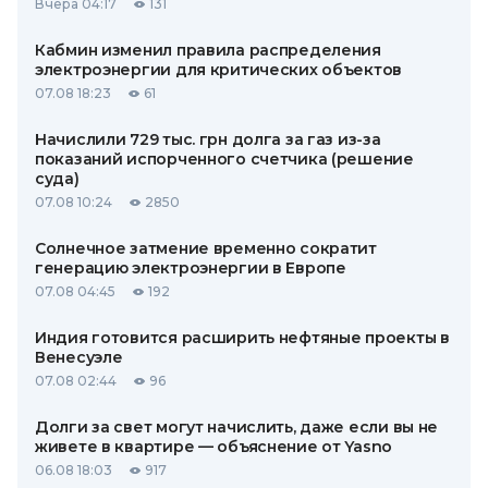
Вчера 04:17
131
Кабмин изменил правила распределения
электроэнергии для критических объектов
07.08 18:23
61
Начислили 729 тыс. грн долга за газ из-за
показаний испорченного счетчика (решение
суда)
07.08 10:24
2850
Солнечное затмение временно сократит
генерацию электроэнергии в Европе
07.08 04:45
192
Индия готовится расширить нефтяные проекты в
Венесуэле
07.08 02:44
96
Долги за свет могут начислить, даже если вы не
живете в квартире — объяснение от Yasno
06.08 18:03
917