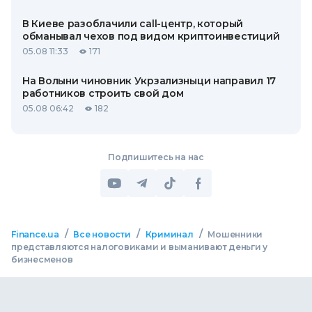
В Киеве разоблачили call-центр, который
обманывал чехов под видом криптоинвестиций
05.08 11:33
171
На Волыни чиновник Укрзализныци направил 17
работников строить свой дом
05.08 06:42
182
Подпишитесь на нас
/
/
/
Finance.ua
Все новости
Криминал
Мошенники
представляются налоговиками и выманивают деньги у
бизнесменов