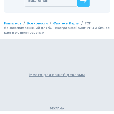
Ваш email
/
/
/
Finance.ua
Все новости
Финтех и Карты
ТОП
банковских решений для ФЛП: когда эквайринг, РРО и бизнес
карты в одном сервисе
Место для вашей рекламы