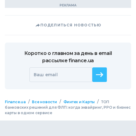
ПОДЕЛИТЬСЯ НОВОСТЬЮ
Коротко о главном за день в email
рассылке finance.ua
Ваш email
/
/
/
Finance.ua
Все новости
Финтех и Карты
ТОП
банковских решений для ФЛП: когда эквайринг, РРО и бизнес
карты в одном сервисе