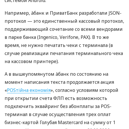
системой Android.
Например, àбанк и ПриватБанк разработали JSON-
протокол — это единственный кассовый протокол,
поддерживающий сочетание со всеми вендорами
в парке банка (Ingenico, Verifone, PAX). В то же
время, не нужно печатать чеки с терминала (в
случае реализации печатания терминального чека
на кассовом принтере).
А в вышеупомянутом àбанк по состоянию на
момент написания текста продолжается акция
«
POSтійна економія
», согласно условиям которой
при открытии счета ФЛП есть возможность
подключить эквайринг без абонплаты за POS-
терминал в случае осуществления трех оплат
бизнес-картой Голубая Mastercard на сумму от 1