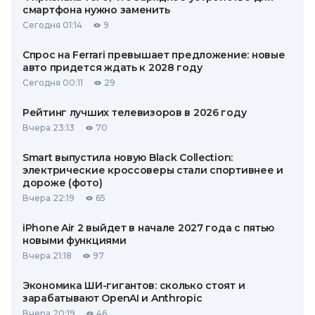
смартфона нужно заменить
Сегодня 01:14
9
Спрос на Ferrari превышает предложение: новые
авто придется ждать к 2028 году
Сегодня 00:11
29
Рейтинг лучших телевизоров в 2026 году
Вчера 23:13
70
Smart выпустила новую Black Collection:
электрические кроссоверы стали спортивнее и
дороже (фото)
Вчера 22:19
65
iPhone Air 2 выйдет в начале 2027 года с пятью
новыми функциями
Вчера 21:18
97
Экономика ШИ-гигантов: сколько стоят и
зарабатывают OpenAI и Anthropic
Вчера 20:19
46