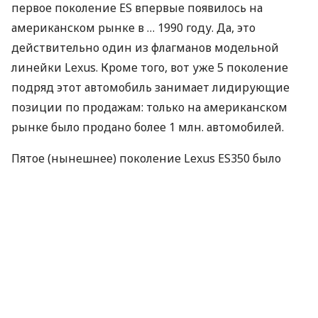
первое поколение ES впервые появилось на
американском рынке в … 1990 году. Да, это
действительно один из флагманов модельной
линейки Lexus. Кроме того, вот уже 5 поколение
подряд этот автомобиль занимает лидирующие
позиции по продажам: только на американском
рынке было продано более 1 млн. автомобилей.
Пятое (нынешнее) поколение Lexus ES350 было
впервые представлено в 2007 году на Чикагском
автосалоне. В 2010 году модель подверглась
незначительным изменениям. И уже такой,
обновленной и усовершенствованной, она
предстанет перед своими поклонниками в Лексус
Сити Плаза в октябре этого года.
К слову сказать, Украина одна из немногих стран,