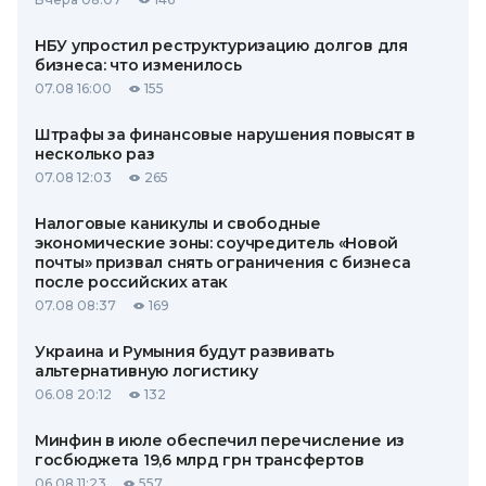
НБУ упростил реструктуризацию долгов для
бизнеса: что изменилось
07.08 16:00
155
Штрафы за финансовые нарушения повысят в
несколько раз
07.08 12:03
265
Налоговые каникулы и свободные
экономические зоны: соучредитель «Новой
почты» призвал снять ограничения с бизнеса
после российских атак
07.08 08:37
169
Украина и Румыния будут развивать
альтернативную логистику
06.08 20:12
132
Минфин в июле обеспечил перечисление из
госбюджета 19,6 млрд грн трансфертов
06.08 11:23
557