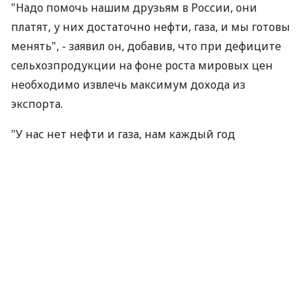
"Надо помочь нашим друзьям в России, они
платят, у них достаточно нефти, газа, и мы готовы
менять", - заявил он, добавив, что при дефиците
сельхозпродукции на фоне роста мировых цен
необходимо извлечь максимум дохода из
экспорта.
"У нас нет нефти и газа, нам каждый год
поднимают на это цены. Пожалуйста, мы тоже
продаем и хотим с учетом роста цен на
углеводородное сырье и прочие составляющие
себестоимости получить свое счастье в цене", -
объяснил он.
Президент Белоруссии уточнил, что считает
разумным предложить агропредприятиям
продавать в основном мясо и молоко, ограничить