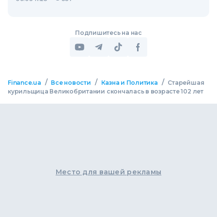
Подпишитесь на нас
/
/
/
Finance.ua
Все новости
Казна и Политика
Старейшая
курильщица Великобритании скончалась в возрасте 102 лет
Место для вашей рекламы