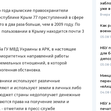
забло
ЕЖЕМЕСЯЧНЫЙ ОБЗОР
ПУТЕВО
уже в
о года крымские правоохранители
КЕШБЭКА
СТРАХО
Вчера 
еспублике Крым 77 преступлений в сфере
ПУТЕВОДИТЕЛИ ПО
ВСЕ СТ
 в два раза больше, чем в 2009 году. По
Как р
БАНКОВСКИМ КАРТАМ
 пользовании в Крыму находится почти 3
воен
СТРАХО
05.08 1
ОТЗЫВЫ
КОМПАН
НБУ п
ба ГУ МВД Украины в АРК, в настоящее
для б
риоритетных направлений работы
ДОСТАВ
депо
земельных отношений, в которой
05.08 
КОНТАК
огенная обстановка.
Минц
вники используют различные
пере
«еАкц
ляют и используют земли в личных либо
04.08 
 бюджет страны недополучает денежные
шаются права на получение земли и
НБУ з
 - отметили в пресс-службе
печат