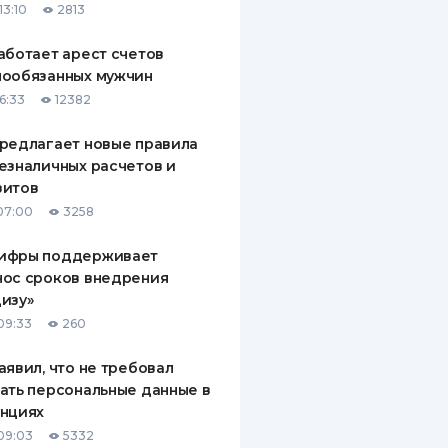
13:10
2813
аботает арест счетов
нообязанных мужчин
6:33
12382
редлагает новые правила
езналичных расчетов и
зитов
07:00
3258
ифры поддерживает
нос сроков внедрения
изу»
09:33
260
аявил, что не требовал
ать персональные данные в
анциях
09:03
5332