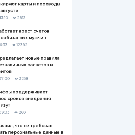
кируют карты и переводы
ДИТЕЛИ ПО
 августе
ВАНИЮ
13:10
2813
РАХОВЫЕ ПОЛИСЫ
аботает арест счетов
нообязанных мужчин
ВЫЕ КОМПАНИИ
6:33
12382
 О СТРАХОВЫХ
ИЯХ
редлагает новые правила
езналичных расчетов и
КА И ОПЛАТА
зитов
07:00
3258
ТЫ
ифры поддерживает
нос сроков внедрения
изу»
09:33
260
аявил, что не требовал
ать персональные данные в