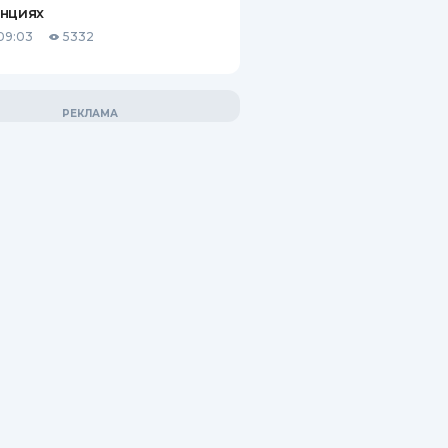
анциях
09:03
5332