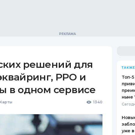
ских решений для
ТАКЖЕ
эквайринг, РРО и
Топ-5
приви
ы в одном сервисе
преим
ныне 
 Карты
1340
Сегодн
Новые
забло
уже в