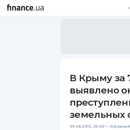
В
В
Л
А
Н
В Крыму за 
С
выявлено о
П
преступлен
Т
земельных 
Р
09.08.2010, 20:00
—
Аграрный