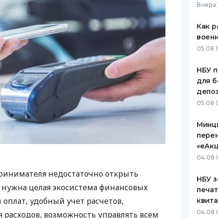
Вчера 
Как р
воен
05.08 1
НБУ п
для б
депо
05.08 
Минц
пере
«еАкц
04.08 
ринимателя недостаточно открыть
НБУ з
у нужна целая экосистема финансовых
печат
 оплат, удобный учет расчетов,
квит
04.08 
 расходов, возможность управлять всем