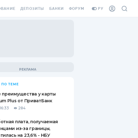
ОВАНИЕ
ДЕПОЗИТЫ
БАНКИ
ФОРУМ
РУ
ВСЕ ДЕПОЗИТЫ
ВСЕ БАНКИ
ВАНИЕ ЖИЛЬЯ ОТ
ДЕПОЗИТЫ В USD
ОТЗЫВЫ О БАНКАХ
И ШАХЕДОВ
ДЕПОЗИТЫ В EUR
МИКРОФИНАНСОВЫЕ
АХОВКА ЗАГРАНИЦУ
ОРГАНИЗАЦИИ
БОНУС К ДЕПОЗИТАМ
ОТЗЫВЫ ОБ МФО
УСЛОВИЯ АКЦИИ
Я КАРТА
 ПО ТЕМЕ
ВОПРОСЫ И ОТВЕТЫ
ОННАЯ ВИНЬЕТКА
 преимущества у карты
ДЕПОЗИТНЫЙ КАЛЬКУЛЯТОР
um Plus от ПриватБанк
Я СОТРУДНИКОВ
16:33
284
ПУТЕВОДИТЕЛИ ПО
SSISTANCE
СБЕРЕЖЕНИЯМ
отная плата, получаемая
нцами из-за границы,
ВАНИЕ ОТ
тилась на 23,6% - НБУ
ТНЫХ СЛУЧАЕВ