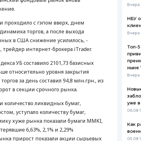
краинский фондовый рынок вновь
Вчера 
жение.
ЕЖЕМЕСЯЧНЫЙ ОБЗОР
ПУТЕВО
КЕШБЭКА
СТРАХО
НБУ 
и проходило с гэпом вверх, днем
клиен
ПУТЕВОДИТЕЛИ ПО
ВСЕ СТ
динамика торгов, а после выхода
Вчера 
БАНКОВСКИМ КАРТАМ
ных в США снижение усилилось, -
СТРАХО
Топ-5
 трейдер интернет-брокера iTrader.
приви
ОТЗЫВЫ
КОМПАН
преим
декса УБ составило 2101,73 базисных
ныне 
ньше относительно уровня закрытия
ДОСТАВ
Вчера 
оргов за день составил 94,8 млн.грн., из
КОНТАК
борот в секции срочного рынка.
Новые
забло
ии количество ликвидных бумаг,
уже в
06.08 1
том, уступало количеству бумаг,
мику хуже рынка показали бумаги MMKI,
Как р
терявшие 6,63%, 2,1% и 2,29%
воен
ынка прирост показали акции сырьевых
05.08 1