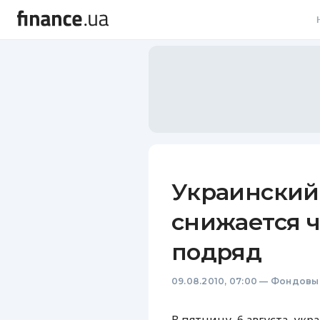
В
В
Л
А
Н
Украинский
С
снижается 
П
подряд
Т
09.08.2010, 07:00
—
Фондовы
Р