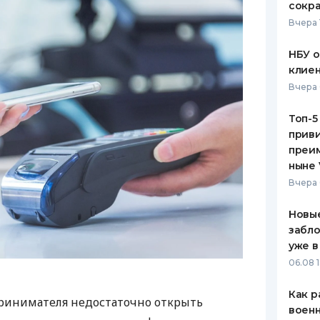
сокра
Вчера 
НБУ 
клиен
Вчера 
Топ-5
приви
преим
ныне 
Вчера 
Новые
забло
уже в
06.08 1
Как р
ринимателя недостаточно открыть
воен