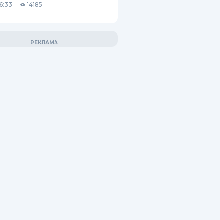
6:33
14185