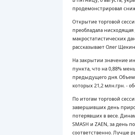
В пятницу, 6 августа, у
продемонстрировал сни
Открытие торговой сесси
преобладала нисходящая 
макростатистических дан
рассказывает Олег Щекин,
На закрытии значение ин
пункта, что на 0,88% ме
предыдущего дня. Объем т
которых 21,2 млн.грн. - о
По итогам торговой сесс
завершивших день прирос
потерявших в весе. Дина
SMASH и ZAEN, за день по
соответственно. Лучше р