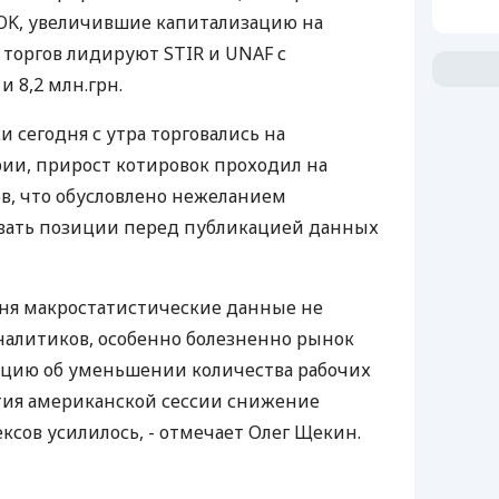
GOK, увеличившие капитализацию на
у торгов лидируют STIR и UNAF с
и 8,2 млн.грн.
сегодня с утра торговались на
ии, прирост котировок проходил на
в, что обусловлено нежеланием
ывать позиции перед публикацией данных
ня макростатистические данные не
налитиков, особенно болезненно рынок
ацию об уменьшении количества рабочих
тия американской сессии снижение
сов усилилось, - отмечает Олег Щекин.