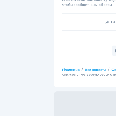
Если Вы заметили ошибку, вы
чтобы сообщить нам об этом.
ПО
/
/
Finance.ua
Все новости
Фо
снижается четвертую сессию 