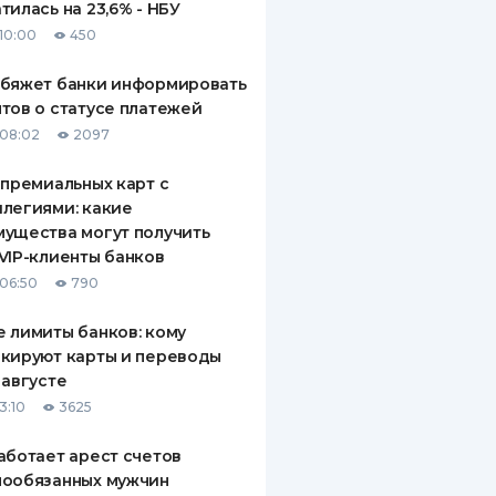
тилась на 23,6% - НБУ
10:00
450
обяжет банки информировать
тов о статусе платежей
08:02
2097
 премиальных карт с
легиями: какие
ущества могут получить
VIP-клиенты банков
06:50
790
 лимиты банков: кому
кируют карты и переводы
 августе
3:10
3625
аботает арест счетов
нообязанных мужчин