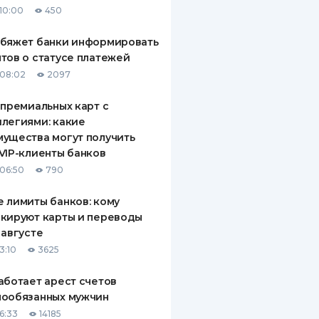
10:00
450
ДИТЕЛИ ПО
ВАНИЮ
обяжет банки информировать
тов о статусе платежей
РАХОВЫЕ ПОЛИСЫ
08:02
2097
ВЫЕ КОМПАНИИ
 премиальных карт с
легиями: какие
 О СТРАХОВЫХ
ИЯХ
ущества могут получить
VIP-клиенты банков
КА И ОПЛАТА
06:50
790
ТЫ
 лимиты банков: кому
кируют карты и переводы
 августе
3:10
3625
аботает арест счетов
нообязанных мужчин
6:33
14185