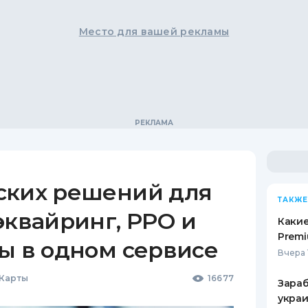
Место для вашей рекламы
ских решений для
ТАКЖЕ
эквайринг, РРО и
Какие
Premi
ы в одном сервисе
Вчера 
 Карты
16677
Зараб
украи