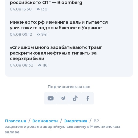
российского СПГ — Bloomberg
04.08 16:30
130
Минэнерго: рф изменила цель и пытается
уничтожить водоснабжение в Украине
04.08 09:12
941
«Слишком много зарабатывают»: Трамп
раскритиковал нефтяные гиганты за
сверхприбыли
04.08 08:32
116
Подпишитесь на нас
/
/
/
Finance.ua
Все новости
Энергетика
BP
зацементировала аварийную скважину в Мексиканском
заливе