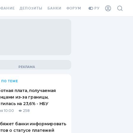
ОВАНИЕ
ДЕПОЗИТЫ
БАНКИ
ФОРУМ
РУ
ВСЕ ДЕПОЗИТЫ
ВСЕ БАНКИ
ВАНИЕ ЖИЛЬЯ ОТ
ДЕПОЗИТЫ В USD
ОТЗЫВЫ О БАНКАХ
И ШАХЕДОВ
ДЕПОЗИТЫ В EUR
МИКРОФИНАНСОВЫЕ
АХОВКА ЗАГРАНИЦУ
ОРГАНИЗАЦИИ
БОНУС К ДЕПОЗИТАМ
ОТЗЫВЫ ОБ МФО
УСЛОВИЯ АКЦИИ
Я КАРТА
 ПО ТЕМЕ
ВОПРОСЫ И ОТВЕТЫ
ОННАЯ ВИНЬЕТКА
отная плата, получаемая
ДЕПОЗИТНЫЙ КАЛЬКУЛЯТОР
нцами из-за границы,
Я СОТРУДНИКОВ
тилась на 23,6% - НБУ
ПУТЕВОДИТЕЛИ ПО
я 10:00
258
SSISTANCE
СБЕРЕЖЕНИЯМ
обяжет банки информировать
ВАНИЕ ОТ
тов о статусе платежей
ТНЫХ СЛУЧАЕВ