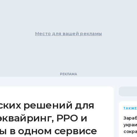
Место для вашей рекламы
ских решений для
ТАКЖЕ
эквайринг, РРО и
Зараб
украи
ы в одном сервисе
сокра