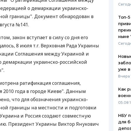
ины "О ратификации Соглашения между
Сегодн
Федерацией о демаркации украинско-
ЕЖЕМЕСЯЧНЫЙ ОБЗОР
ПУТЕВО
КЕШБЭКА
СТРАХО
ной границы". Документ обнародован в
Топ-5
приви
вгуста №141.
ПУТЕВОДИТЕЛИ ПО
ВСЕ СТ
преим
БАНКОВСКИМ КАРТАМ
ныне 
том, закон вступает в силу со дня его
СТРАХО
Сегодн
алось, 8 июля т.г. Верховная Рада Украины
ОТЗЫВЫ
икации Соглашения между Украиной и
КОМПАН
Новые
о демаркации украинско-российской
забло
ДОСТАВ
уже в
".
Вчера 
КОНТАК
отрена ратификация соглашения,
Как р
я 2010 года в городе Киеве". Данным
воен
но, что для обозначения украинско-
05.08 1
ной границы на местности и подготовки
Украина и Россия создают совместную
НБУ п
для б
ю. Президент Украины Виктор Янукович
депо