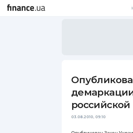
В
В
Л
А
Н
Опубликова
С
демаркации
П
российской
Т
03.08.2010, 09:10
Р