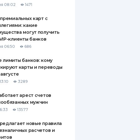
я 08:02
1471
ДИТЕЛИ ПО
ВАНИЮ
 премиальных карт с
легиями: какие
РАХОВЫЕ ПОЛИСЫ
ущества могут получить
VIP-клиенты банков
ВЫЕ КОМПАНИИ
я 06:50
686
 О СТРАХОВЫХ
ИЯХ
 лимиты банков: кому
кируют карты и переводы
КА И ОПЛАТА
 августе
13:10
3289
ТЫ
аботает арест счетов
нообязанных мужчин
6:33
13577
редлагает новые правила
езналичных расчетов и
зитов