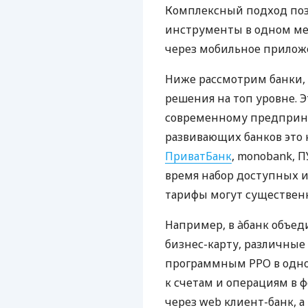
Комплексный подход поз
инструменты в одном мес
через мобильное прилож
Ниже рассмотрим банки,
решения на топ уровне. Э
современному предприни
развивающих банков это 
ПриватБанк
, monobank, П
время набор доступных и
тарифы могут существенн
Например, в àбанк объед
бизнес-карту, различные
программным РРО в одном
к счетам и операциям в ф
через web клиент-банк, а