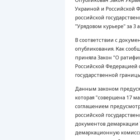
Опубликован Закон Укра
Украиной и Российской 
российской государствен
"Урядовом курьере" за 3 а
В соответствии с докумен
опубликования. Как сообщ
приняла Закон "О ратиф
Российской Федерацией 
государственной границы
Данным законом предусм
которая "совершена 17 ма
соглашением предусмотре
российской государствен
документов демаркации 
демаркационную комисси