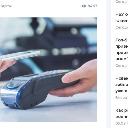
Сегодн
 Карты
9467
НБУ 
клиен
Сегодн
Топ-5
приви
преим
ныне 
Сегодн
Новые
забло
уже в
Вчера 
Как р
воен
05.08 1