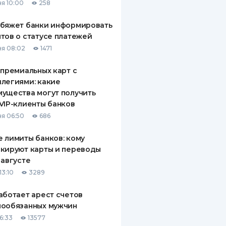
я 10:00
258
обяжет банки информировать
тов о статусе платежей
я 08:02
1471
 премиальных карт с
легиями: какие
ущества могут получить
VIP-клиенты банков
я 06:50
686
 лимиты банков: кому
кируют карты и переводы
 августе
13:10
3289
аботает арест счетов
нообязанных мужчин
6:33
13577