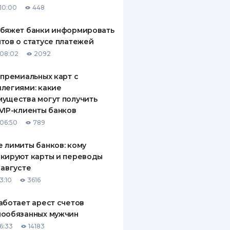
10:00
448
ДИТЕЛИ ПО
ВАНИЮ
обяжет банки информировать
тов о статусе платежей
РАХОВЫЕ ПОЛИСЫ
08:02
2092
ВЫЕ КОМПАНИИ
 премиальных карт с
легиями: какие
 О СТРАХОВЫХ
ИЯХ
ущества могут получить
VIP-клиенты банков
КА И ОПЛАТА
06:50
789
ТЫ
 лимиты банков: кому
кируют карты и переводы
 августе
3:10
3616
аботает арест счетов
нообязанных мужчин
6:33
14183