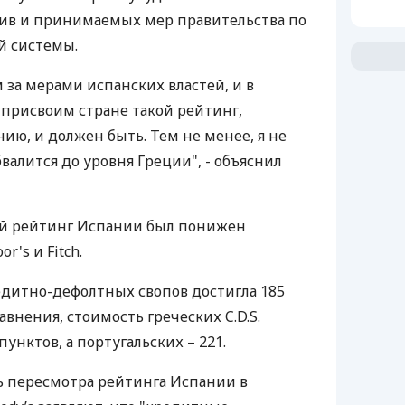
ив и принимаемых мер правительства по
й системы.
за мерами испанских властей, и в
рисвоим стране такой рейтинг,
ию, и должен быть. Тем не менее, я не
бвалится до уровня Греции", - объяснил
ый рейтинг Испании был понижен
r's и Fitch.
дитно-дефолтных свопов достигла 185
авнения, стоимость греческих C.D.S.
пунктов, а португальских – 221.
ь пересмотра рейтинга Испании в