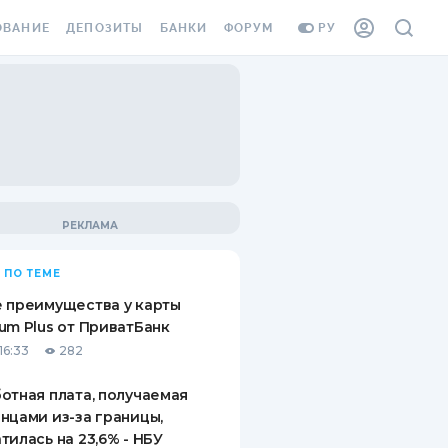
ОВАНИЕ
ДЕПОЗИТЫ
БАНКИ
ФОРУМ
РУ
ВСЕ ДЕПОЗИТЫ
ВСЕ БАНКИ
ВАНИЕ ЖИЛЬЯ ОТ
ДЕПОЗИТЫ В USD
ОТЗЫВЫ О БАНКАХ
И ШАХЕДОВ
ДЕПОЗИТЫ В EUR
МИКРОФИНАНСОВЫЕ
АХОВКА ЗАГРАНИЦУ
ОРГАНИЗАЦИИ
БОНУС К ДЕПОЗИТАМ
ОТЗЫВЫ ОБ МФО
УСЛОВИЯ АКЦИИ
Я КАРТА
 ПО ТЕМЕ
ВОПРОСЫ И ОТВЕТЫ
ОННАЯ ВИНЬЕТКА
 преимущества у карты
ДЕПОЗИТНЫЙ КАЛЬКУЛЯТОР
um Plus от ПриватБанк
Я СОТРУДНИКОВ
16:33
282
ПУТЕВОДИТЕЛИ ПО
SSISTANCE
СБЕРЕЖЕНИЯМ
отная плата, получаемая
нцами из-за границы,
ВАНИЕ ОТ
тилась на 23,6% - НБУ
ТНЫХ СЛУЧАЕВ