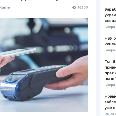
 Карты
16500
Зараб
украи
сокра
Вчера 
НБУ 
клиен
Вчера 
Топ-5
приви
преим
ныне 
Вчера 
Новые
забло
уже в
06.08 1