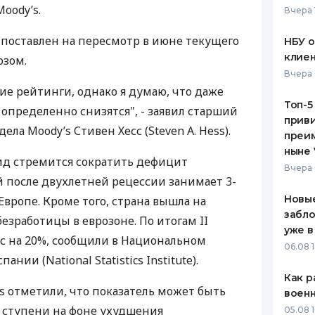
oody’s.
Вчера 
ЕЖЕМЕСЯЧНЫЙ ОБЗОР
ПУТЕВО
КЕШБЭКА
СТРАХО
 поставлен на пересмотр в июне текущего
НБУ 
клиен
озом.
ПУТЕВОДИТЕЛИ ПО
ВСЕ СТ
Вчера 
БАНКОВСКИМ КАРТАМ
ие рейтинги, однако я думаю, что даже
СТРАХО
Топ-5
о определенно снизятся", - заявил старший
приви
ОТЗЫВЫ
ла Moody’s Стивен Хесс (Steven A. Hess).
КОМПАН
преим
ныне 
ид стремится сократить дефицит
ДОСТАВ
Вчера 
 после двухлетней рецессии занимает 3-
КОНТАК
Новые
Европе. Кроме того, страна вышла на
забло
езработицы в еврозоне. По итогам II
уже в
с на 20%, сообщили в Национальном
06.08 1
нии (National Statistics Institute).
Как р
s отметили, что показатель может быть
воен
 ступени на фоне ухудшения
05.08 1