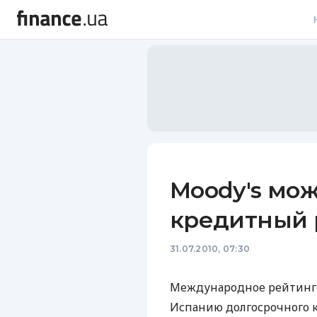
В
В
Л
А
Н
Moody's мо
С
кредитный 
П
31.07.2010, 07:30
Т
Р
Международное рейтинго
Испанию долгосрочного к