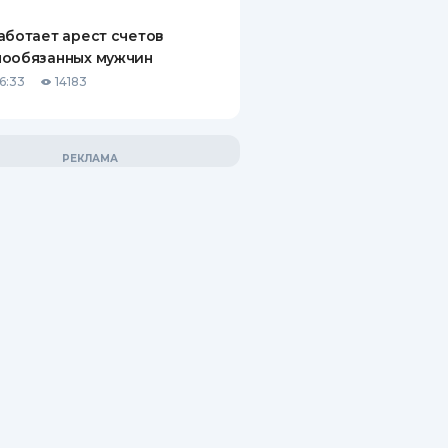
аботает арест счетов
нообязанных мужчин
6:33
14183