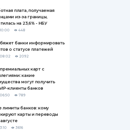
отная плата, получаемая
нцами из-за границы,
тилась на 23,6% - НБУ
10:00
448
обяжет банки информировать
тов о статусе платежей
08:02
2092
 премиальных карт с
легиями: какие
ущества могут получить
VIP-клиенты банков
06:50
789
 лимиты банков: кому
кируют карты и переводы
 августе
3:10
3616