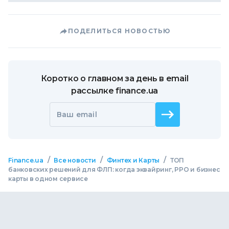
ПОДЕЛИТЬСЯ НОВОСТЬЮ
Коротко о главном за день в email
рассылке finance.ua
Ваш email
/
/
/
Finance.ua
Все новости
Финтех и Карты
ТОП
банковских решений для ФЛП: когда эквайринг, РРО и бизнес
карты в одном сервисе