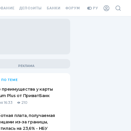
ОВАНИЕ
ДЕПОЗИТЫ
БАНКИ
ФОРУМ
РУ
ВСЕ ДЕПОЗИТЫ
ВСЕ БАНКИ
ВАНИЕ ЖИЛЬЯ ОТ
ДЕПОЗИТЫ В USD
ОТЗЫВЫ О БАНКАХ
И ШАХЕДОВ
ДЕПОЗИТЫ В EUR
МИКРОФИНАНСОВЫЕ
АХОВКА ЗАГРАНИЦУ
ОРГАНИЗАЦИИ
БОНУС К ДЕПОЗИТАМ
ОТЗЫВЫ ОБ МФО
УСЛОВИЯ АКЦИИ
Я КАРТА
 ПО ТЕМЕ
ВОПРОСЫ И ОТВЕТЫ
ОННАЯ ВИНЬЕТКА
 преимущества у карты
ДЕПОЗИТНЫЙ КАЛЬКУЛЯТОР
um Plus от ПриватБанк
Я СОТРУДНИКОВ
я 16:33
210
ПУТЕВОДИТЕЛИ ПО
SSISTANCE
СБЕРЕЖЕНИЯМ
отная плата, получаемая
нцами из-за границы,
ВАНИЕ ОТ
тилась на 23,6% - НБУ
ТНЫХ СЛУЧАЕВ