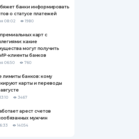
обяжет банки информировать
тов о статусе платежей
я 08:02
1980
 премиальных карт с
легиями: какие
ущества могут получить
VIP-клиенты банков
я 06:50
760
 лимиты банков: кому
кируют карты и переводы
 августе
13:10
3467
аботает арест счетов
нообязанных мужчин
6:33
14054