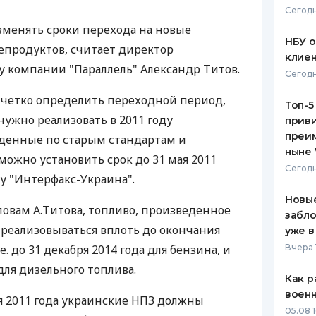
Сегодн
ЕЖЕМЕСЯЧНЫЙ ОБЗОР
ПУТЕВО
изменять сроки перехода на новые
КЕШБЭКА
СТРАХО
НБУ 
епродуктов, считает директор
клиен
ПУТЕВОДИТЕЛИ ПО
ВСЕ СТ
у компании "Параллель" Александр Титов.
Сегодн
БАНКОВСКИМ КАРТАМ
СТРАХО
 четко определить переходной период,
Топ-5
нужно реализовать в 2011 году
приви
ОТЗЫВЫ
КОМПАН
преим
денные по старым стандартам и
ныне 
можно установить срок до 31 мая 2011
ДОСТАВ
Сегодн
тву "Интерфакс-Украина".
КОНТАК
Новые
ловам А.Титова, топливо, произведенное
забло
т реализовываться вплоть до окончания
уже в
е. до 31 декабря 2014 года для бензина, и
Вчера 
 для дизельного топлива.
Как р
воен
ря 2011 года украинские НПЗ должны
05.08 1