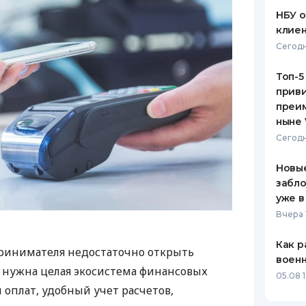
НБУ 
клиен
Сегодн
Топ-5
приви
преим
ныне 
Сегодн
Новые
забло
уже в
Вчера 
Как р
ринимателя недостаточно открыть
воен
у нужна целая экосистема финансовых
05.08 1
 оплат, удобный учет расчетов,