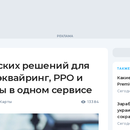
ских решений для
ТАКЖЕ
эквайринг, РРО и
Какие
Premi
ы в одном сервисе
Сегодн
 Карты
13384
Зараб
украи
сокра
Сегодн