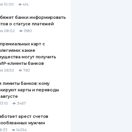
я 10:00
414
ДИТЕЛИ ПО
ВАНИЮ
обяжет банки информировать
тов о статусе платежей
РАХОВЫЕ ПОЛИСЫ
я 08:02
1980
ВЫЕ КОМПАНИИ
 премиальных карт с
легиями: какие
 О СТРАХОВЫХ
ИЯХ
ущества могут получить
VIP-клиенты банков
КА И ОПЛАТА
я 06:50
760
ТЫ
 лимиты банков: кому
кируют карты и переводы
 августе
13:10
3467
аботает арест счетов
нообязанных мужчин
6:33
14054