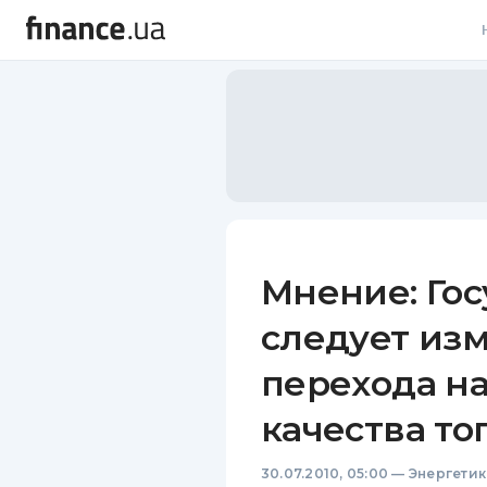
В
В
Л
А
Н
Мнение: Гос
С
следует из
П
перехода н
Т
качества то
Р
30.07.2010, 05:00
—
Энергетик