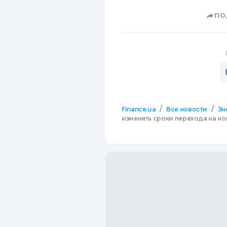
ПО
/
/
Finance.ua
Все новости
Эн
изменять сроки перехода на но