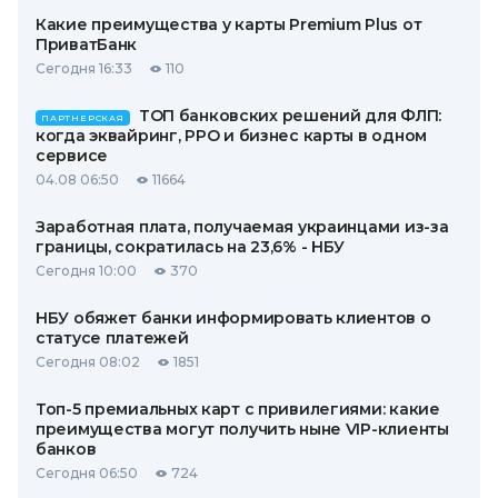
Какие преимущества у карты Premium Plus от
ПриватБанк
Сегодня 16:33
110
ТОП банковских решений для ФЛП:
ПАРТНЕРСКАЯ
когда эквайринг, РРО и бизнес карты в одном
сервисе
04.08 06:50
11664
Заработная плата, получаемая украинцами из-за
границы, сократилась на 23,6% - НБУ
Сегодня 10:00
370
НБУ обяжет банки информировать клиентов о
статусе платежей
Сегодня 08:02
1851
Топ-5 премиальных карт с привилегиями: какие
преимущества могут получить ныне VIP-клиенты
банков
Сегодня 06:50
724