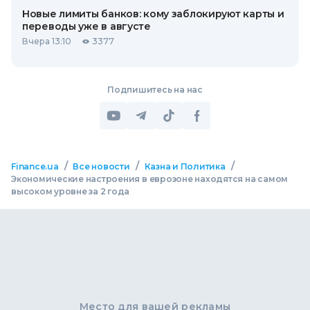
Новые лимиты банков: кому заблокируют карты и
переводы уже в августе
Вчера 13:10
3377
Подпишитесь на нас
/
/
/
Finance.ua
Все новости
Казна и Политика
Экономические настроения в еврозоне находятся на самом
высоком уровне за 2 года
Место для вашей рекламы