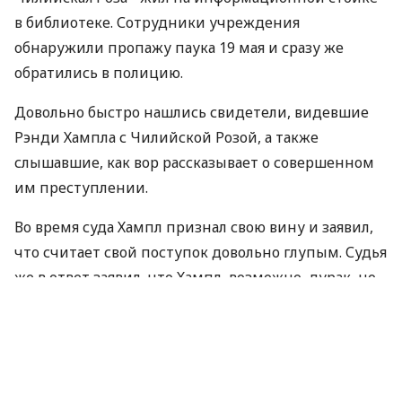
в библиотеке. Сотрудники учреждения
обнаружили пропажу паука 19 мая и сразу же
обратились в полицию.
Довольно быстро нашлись свидетели, видевшие
Рэнди Хампла с Чилийской Розой, а также
слышавшие, как вор рассказывает о совершенном
им преступлении.
Во время суда Хампл признал свою вину и заявил,
что считает свой поступок довольно глупым. Судья
же в ответ заявил, что Хампл, возможно, дурак, но
это не мешает ему быть еще и преступником.
Чилийские розовые птицееды проживают на
территории от Чили до юга США. Размер взрослых
особей с расправленными конечностями