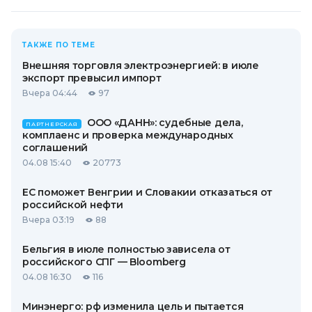
ТАКЖЕ ПО ТЕМЕ
Внешняя торговля электроэнергией: в июле
экспорт превысил импорт
Вчера 04:44
97
ООО «ДАНН»: судебные дела,
ПАРТНЕРСКАЯ
комплаенс и проверка международных
соглашений
04.08 15:40
20773
ЕС поможет Венгрии и Словакии отказаться от
российской нефти
Вчера 03:19
88
Бельгия в июле полностью зависела от
российского СПГ — Bloomberg
04.08 16:30
116
Минэнерго: рф изменила цель и пытается