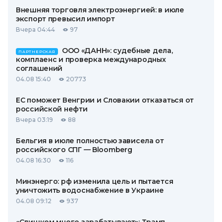
Внешняя торговля электроэнергией: в июле
экспорт превысил импорт
Вчера 04:44
97
ООО «ДАНН»: судебные дела,
ПАРТНЕРСКАЯ
комплаенс и проверка международных
соглашений
04.08 15:40
20773
ЕС поможет Венгрии и Словакии отказаться от
российской нефти
Вчера 03:19
88
Бельгия в июле полностью зависела от
российского СПГ — Bloomberg
04.08 16:30
116
Минэнерго: рф изменила цель и пытается
уничтожить водоснабжение в Украине
04.08 09:12
937