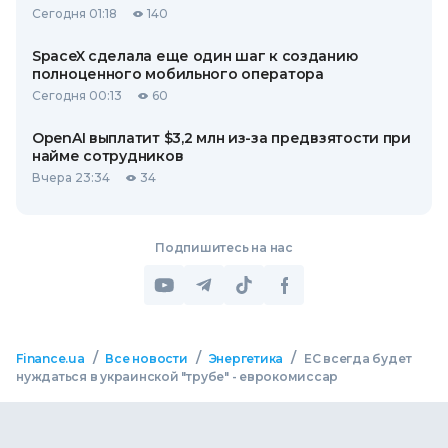
Сегодня 01:18
140
SpaceX сделала еще один шаг к созданию
полноценного мобильного оператора
Сегодня 00:13
60
OpenAI выплатит $3,2 млн из-за предвзятости при
найме сотрудников
Вчера 23:34
34
Подпишитесь на нас
/
/
/
Finance.ua
Все новости
Энергетика
ЕС всегда будет
нуждаться в украинской "трубе" - еврокомиссар