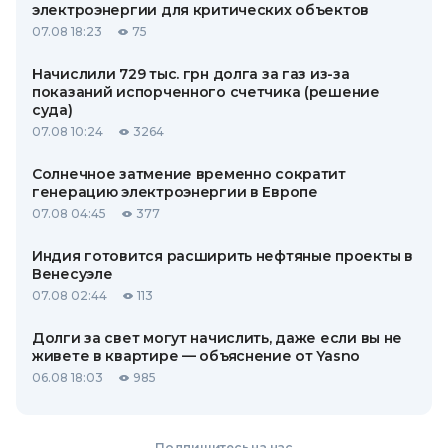
электроэнергии для критических объектов
07.08 18:23
75
Начислили 729 тыс. грн долга за газ из-за
показаний испорченного счетчика (решение
суда)
07.08 10:24
3264
Солнечное затмение временно сократит
генерацию электроэнергии в Европе
07.08 04:45
377
Индия готовится расширить нефтяные проекты в
Венесуэле
07.08 02:44
113
Долги за свет могут начислить, даже если вы не
живете в квартире — объяснение от Yasno
06.08 18:03
985
Подпишитесь на нас