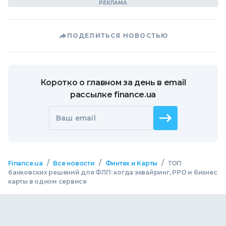
ПОДЕЛИТЬСЯ НОВОСТЬЮ
Коротко о главном за день в email
рассылке finance.ua
Ваш email
/
/
/
Finance.ua
Все новости
Финтех и Карты
ТОП
банковских решений для ФЛП: когда эквайринг, РРО и бизнес
карты в одном сервисе