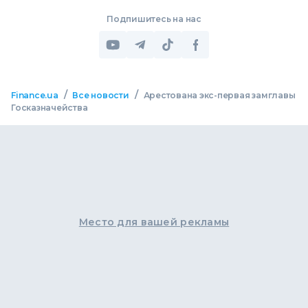
Подпишитесь на нас
/
/
Finance.ua
Все новости
Арестована экс-первая замглавы
Госказначейства
Место для вашей рекламы