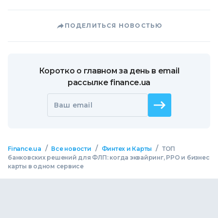
ПОДЕЛИТЬСЯ НОВОСТЬЮ
Коротко о главном за день в email
рассылке finance.ua
Ваш email
/
/
/
Finance.ua
Все новости
Финтех и Карты
ТОП
банковских решений для ФЛП: когда эквайринг, РРО и бизнес
карты в одном сервисе