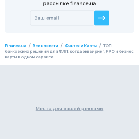
рассылке finance.ua
Ваш email
/
/
/
Finance.ua
Все новости
Финтех и Карты
ТОП
банковских решений для ФЛП: когда эквайринг, РРО и бизнес
карты в одном сервисе
Место для вашей рекламы