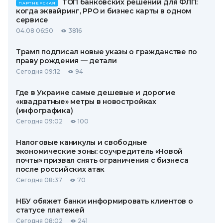
ТОП банковских решений для ФЛП:
ПАРТНЕРСКАЯ
когда эквайринг, РРО и бизнес карты в одном
сервисе
04.08 06:50
3816
Трамп подписал новые указы о гражданстве по
праву рождения — детали
Сегодня 09:12
94
Где в Украине самые дешевые и дорогие
«квадратные» метры в новостройках
(инфографика)
Сегодня 09:02
100
Налоговые каникулы и свободные
экономические зоны: соучредитель «Новой
почты» призвал снять ограничения с бизнеса
после российских атак
Сегодня 08:37
70
НБУ обяжет банки информировать клиентов о
статусе платежей
Сегодня 08:02
241