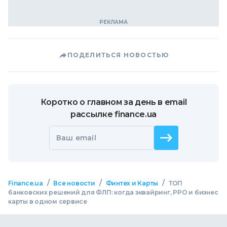
ПОДЕЛИТЬСЯ НОВОСТЬЮ
Коротко о главном за день в email
рассылке finance.ua
Ваш email
/
/
/
Finance.ua
Все новости
Финтех и Карты
ТОП
банковских решений для ФЛП: когда эквайринг, РРО и бизнес
карты в одном сервисе