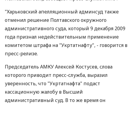
"Харьковский апелляционный админсуд также
отменил решение Полтавского окружного
административного суда, который 9 декабря 2009
года признал недействительным применение
комитетом штрафа на "Укртатнафту", - говорится в
пресс-релизе.
Председатель АМКУ Алексей Костусев, слова
которого приводит пресс-служба, выразил
уверенность, что "Укртатнафта" подаст
кассационную жалобу в Высший
административный суд. В то же время он
надеется, что и суд высшей инстанции примет
решение в пользу комитета.
Как сообщалось, АМКУ 28 апреля 2009 года