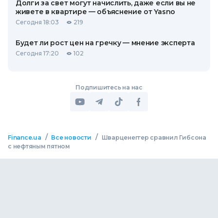
Долги за свет могут начислить, даже если вы не
живете в квартире — объяснение от Yasno
Сегодня 18:03
219
Будет ли рост цен на гречку — мнение эксперта
Сегодня 17:20
102
Подпишитесь на нас
/
/
Finance.ua
Все новости
Шварценеггер сравнил Гибсона
с нефтяным пятном