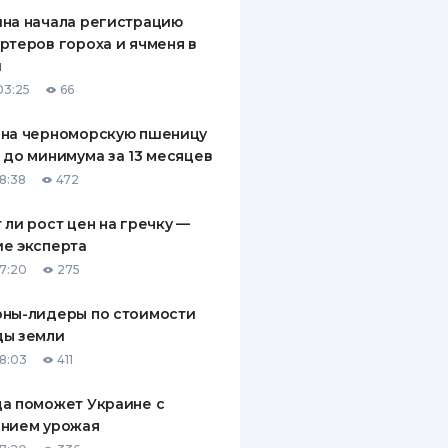
на начала регистрацию
ртеров гороха и ячменя в
й
03:25
66
 на черноморскую пшеницу
 до минимума за 13 месяцев
18:38
472
 ли рост цен на гречку —
е эксперта
17:20
275
оны-лидеры по стоимости
ды земли
18:03
411
а поможет Украине с
ением урожая