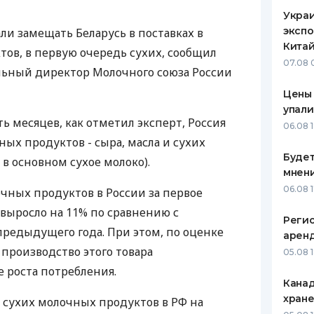
Украи
экспо
ли замещать Беларусь в поставках в
Кита
ов, в первую очередь сухих, сообщил
07.08 
ьный директор Молочного союза России
Цены
упали
ть месяцев, как отметил эксперт, Россия
06.08 
ых продуктов - сыра, масла и сухих
Будет
в основном сухое молоко).
мнени
06.08 
ных продуктов в России за первое
 выросло на 11% по сравнению с
Реги
редыдущего года. При этом, по оценке
арен
 производство этого товара
05.08 
 роста потребления.
Канад
хран
сухих молочных продуктов в РФ на