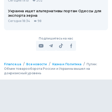
Сегодня 19:15
202
Украина ищет альтернативы портам Одессы для
экспорта зерна
Сегодня 18:34
98
Подпишитесь на нас
/
/
/
Finance.ua
Все новости
Казна и Политика
Путин:
Объем товарооборота России и Украины вышел на
докризисный уровень