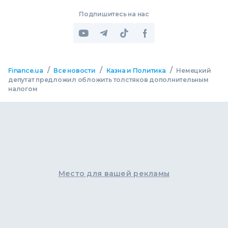
Подпишитесь на нас
/
/
/
Finance.ua
Все новости
Казна и Политика
Немецкий
депутат предложил обложить толстяков дополнительным
налогом
Место для вашей рекламы