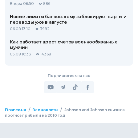
Вчера 06:50
886
Новые лимиты банков: кому заблокируют карты и
переводы уже в августе
06.08 13:10
3982
Как работает арест счетов военнообязанных
мужчин
05.08 16:33
14368
Подпишитесь на нас
/
/
Finance.ua
Все новости
Johnson and Johnson снизила
прогноз прибыли на 2010 год