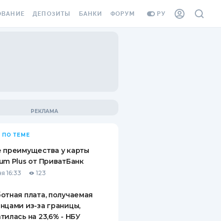
ОВАНИЕ
ДЕПОЗИТЫ
БАНКИ
ФОРУМ
РУ
ВСЕ ДЕПОЗИТЫ
ВСЕ БАНКИ
ВАНИЕ ЖИЛЬЯ ОТ
ДЕПОЗИТЫ В USD
ОТЗЫВЫ О БАНКАХ
И ШАХЕДОВ
ДЕПОЗИТЫ В EUR
МИКРОФИНАНСОВЫЕ
АХОВКА ЗАГРАНИЦУ
ОРГАНИЗАЦИИ
БОНУС К ДЕПОЗИТАМ
ОТЗЫВЫ ОБ МФО
УСЛОВИЯ АКЦИИ
Я КАРТА
 ПО ТЕМЕ
ВОПРОСЫ И ОТВЕТЫ
ОННАЯ ВИНЬЕТКА
 преимущества у карты
ДЕПОЗИТНЫЙ КАЛЬКУЛЯТОР
um Plus от ПриватБанк
Я СОТРУДНИКОВ
я 16:33
123
ПУТЕВОДИТЕЛИ ПО
SSISTANCE
СБЕРЕЖЕНИЯМ
отная плата, получаемая
нцами из-за границы,
ВАНИЕ ОТ
тилась на 23,6% - НБУ
ТНЫХ СЛУЧАЕВ