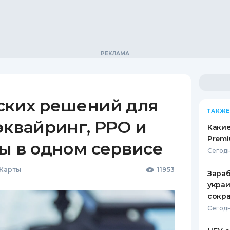
ских решений для
ТАКЖЕ
эквайринг, РРО и
Какие
Premi
ы в одном сервисе
Сегодн
 Карты
11953
Зараб
украи
сокра
Сегодн