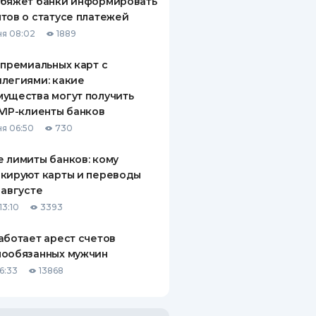
обяжет банки информировать
тов о статусе платежей
я 08:02
1889
 премиальных карт с
легиями: какие
ущества могут получить
VIP-клиенты банков
я 06:50
730
 лимиты банков: кому
кируют карты и переводы
 августе
13:10
3393
аботает арест счетов
нообязанных мужчин
6:33
13868