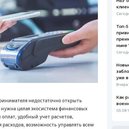
НБУ 
клиен
Сегодн
Топ-5
приви
преим
ныне 
Сегодн
Новые
забло
уже в
Вчера 
Как р
ринимателя недостаточно открыть
воен
у нужна целая экосистема финансовых
05.08 1
 оплат, удобный учет расчетов,
 расходов, возможность управлять всем