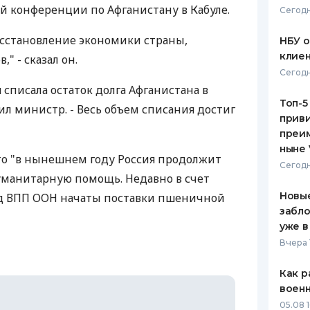
 конференции по Афганистану в Кабуле.
Сегодн
ЕЖЕМЕСЯЧНЫЙ ОБЗОР
ПУТЕВО
КЕШБЭКА
СТРАХО
восстановление экономики страны,
НБУ 
клиен
" - сказал он.
ПУТЕВОДИТЕЛИ ПО
ВСЕ СТ
Сегодн
БАНКОВСКИМ КАРТАМ
списала остаток долга Афганистана в
СТРАХО
Топ-5
нил министр. - Весь объем списания достиг
приви
ОТЗЫВЫ
КОМПАН
преим
ныне 
то "в нынешнем году Россия продолжит
ДОСТАВ
Сегодн
уманитарную помощь. Недавно в счет
КОНТАК
Новые
нд ВПП ООН начаты поставки пшеничной
забло
уже в
Вчера 
Как р
воен
05.08 1