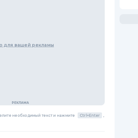
о для вашей рекламы
делите необходимый текст и нажмите
Ctrl+Enter
,