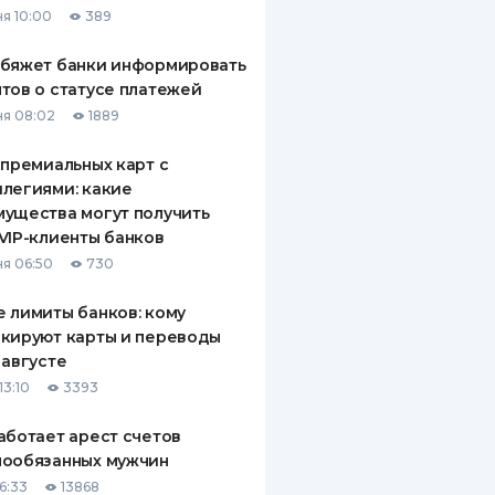
я 10:00
389
ДИТЕЛИ ПО
ВАНИЮ
обяжет банки информировать
тов о статусе платежей
РАХОВЫЕ ПОЛИСЫ
я 08:02
1889
ВЫЕ КОМПАНИИ
 премиальных карт с
легиями: какие
 О СТРАХОВЫХ
ИЯХ
ущества могут получить
VIP-клиенты банков
КА И ОПЛАТА
я 06:50
730
ТЫ
 лимиты банков: кому
кируют карты и переводы
 августе
13:10
3393
аботает арест счетов
нообязанных мужчин
6:33
13868