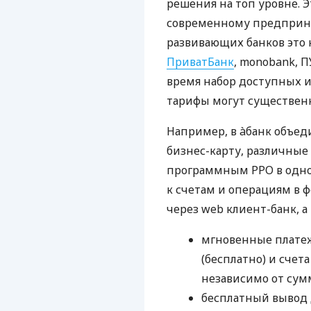
решения на топ уровне. Э
современному предприни
развивающих банков это 
ПриватБанк
, monobank, П
время набор доступных и
тарифы могут существенн
Например, в àбанк объед
бизнес-карту, различные
программным РРО в одном
к счетам и операциям в ф
через web клиент-банк, а
мгновенные платеж
(бесплатно) и счета
независимо от сум
бесплатный вывод 