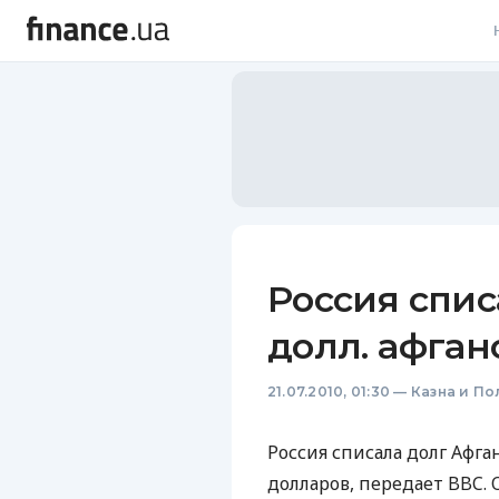
В
В
Л
А
Н
Россия спис
С
долл. афган
П
21.07.2010, 01:30
—
Казна и По
Т
Р
Россия списала долг Афг
долларов, передает BBC. 