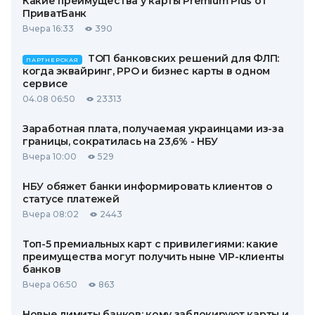
Какие преимущества у карты Premium Plus от
ПриватБанк
Вчера 16:33
390
ТОП банковских решений для ФЛП:
ПАРТНЕРСКАЯ
когда эквайринг, РРО и бизнес карты в одном
сервисе
04.08 06:50
23313
Заработная плата, получаемая украинцами из-за
границы, сократилась на 23,6% - НБУ
Вчера 10:00
529
НБУ обяжет банки информировать клиентов о
статусе платежей
Вчера 08:02
2443
Топ-5 премиальных карт с привилегиями: какие
преимущества могут получить ныне VIP-клиенты
банков
Вчера 06:50
863
Новые лимиты банков: кому заблокируют карты и