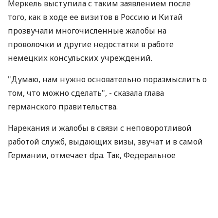
Меркель выступила с таким заявлением после
того, как в ходе ее визитов в Россию и Китай
прозвучали многочисленные жалобы на
проволочки и другие недостатки в работе
немецких консульских учреждений.
"Думаю, нам нужно основательно поразмыслить о
том, что можно сделать", - сказала глава
германского правительства.
Нарекания и жалобы в связи с неповоротливой
работой служб, выдающих визы, звучат и в самой
Германии, отмечает dpa. Так, Федеральное
объединение немецкой промышленности и ряд
общественных организаций давно настаивают на
упрощении системы выдачи виз, прежде всего
иностранным бизнесменам. Во время переговоров