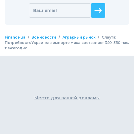
Ваш email
/
/
/
Finance.ua
Все новости
Аграрный рынок
Слаута:
Потребность Украины в импорте мяса составляет 340-350 тыс.
т ежегодно
Место для вашей рекламы