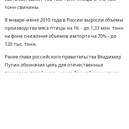
тонн свинины.
В январе-июне 2010 года в России выросли объемы
производства мяса птицы на 16: - до 1,33 млн. тонн
на фоне снижения объемов импорта на 70% - до
120 тыс. тонн.
Ранее глава российского правительства Владимир
Путин обозначил цель для отечественных
производителей мяса - через ближайшие четыре–
пять лет Россия должна полностью обеспечивать
себя мясом и начать его экспорт.
По материалам:
K2Kapital
ПОДЕЛИТЬСЯ НОВОСТЬЮ