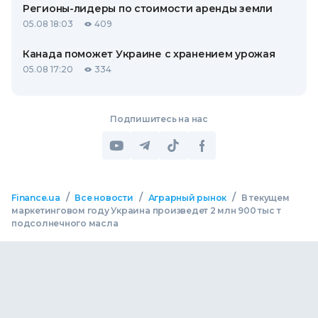
Регионы-лидеры по стоимости аренды земли
05.08 18:03
409
Канада поможет Украине с хранением урожая
05.08 17:20
334
Подпишитесь на нас
/
/
/
Finance.ua
Все новости
Аграрный рынок
В текущем
маркетинговом году Украина произведет 2 млн 900 тыс т
подсолнечного масла