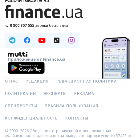
Рассчитывайте на
0 800 307 555
звонки бесплатны
Приложение от Finance.ua
О НАС
РЕДАКЦИЯ
РЕДАКЦИОННАЯ ПОЛИТИКА
ПОЛИТИКА ИИ
ЭКСПЕРТЫ
РЕКЛАМА
СПЕЦПРОЕКТЫ
ПРАВИЛА ПОЛЬЗОВАНИЯ
КОНФИДЕНЦИАЛЬНОСТЬ
КОНТАКТЫ
© 2000–2026 Общество с ограниченной ответственностью
«Файненс.юа», свидетельство на знак для товаров и услуг № 37423 от