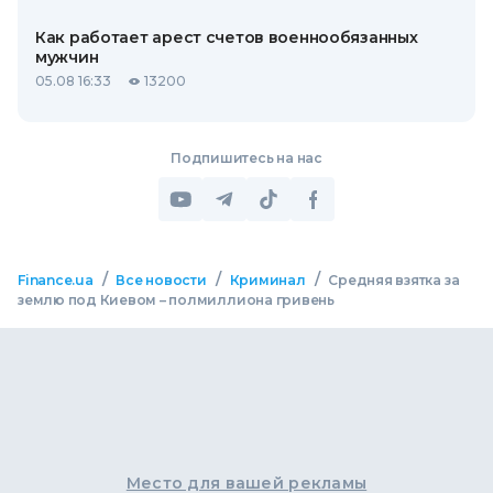
Как работает арест счетов военнообязанных
мужчин
05.08 16:33
13200
Подпишитесь на нас
/
/
/
Finance.ua
Все новости
Криминал
Средняя взятка за
землю под Киевом – полмиллиона гривень
Место для вашей рекламы