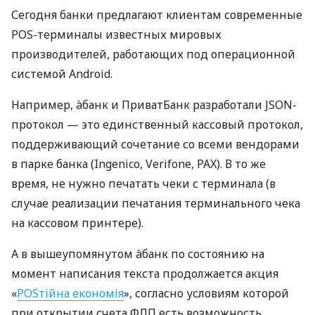
Сегодня банки предлагают клиентам современные
POS-терминалы известных мировых
производителей, работающих под операционной
системой Android.
Например, àбанк и ПриватБанк разработали JSON-
протокол — это единственный кассовый протокол,
поддерживающий сочетание со всеми вендорами
в парке банка (Ingenico, Verifone, PAX). В то же
время, не нужно печатать чеки с терминала (в
случае реализации печатания терминального чека
на кассовом принтере).
А в вышеупомянутом àбанк по состоянию на
момент написания текста продолжается акция
«
POSтійна економія
», согласно условиям которой
при открытии счета ФЛП есть возможность