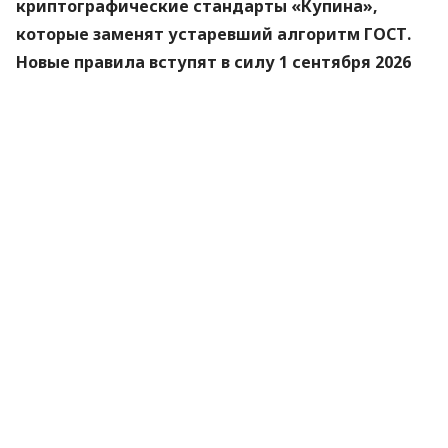
криптографические стандарты «Купина»,
которые заменят устаревший алгоритм ГОСТ.
Новые правила вступят в силу 1 сентября 2026
года.
Об этом
сообщили
в Министерстве цифровой
трансформации.
«Купина» — украинский криптографический
алгоритм, который будет использоваться для
защиты квалифицированных электронных
подписей (КЭП).
Что изменится для пользователей
Старые КЭП работают дальше. Переживать
и срочно бежать перевыпускать ключи не
нужно — подписи будут действовать до