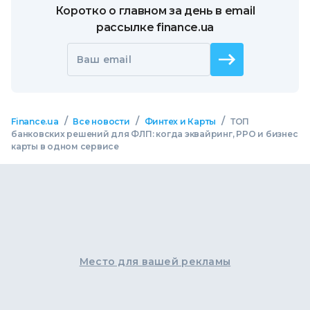
Коротко о главном за день в email
рассылке finance.ua
Ваш email
/
/
/
Finance.ua
Все новости
Финтех и Карты
ТОП
банковских решений для ФЛП: когда эквайринг, РРО и бизнес
карты в одном сервисе
Место для вашей рекламы