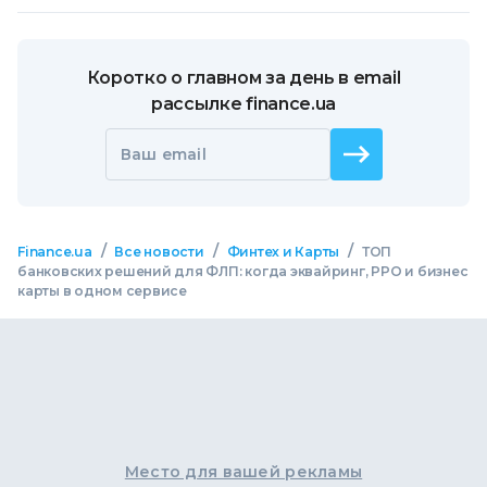
Коротко о главном за день в email
рассылке finance.ua
Ваш email
/
/
/
Finance.ua
Все новости
Финтех и Карты
ТОП
банковских решений для ФЛП: когда эквайринг, РРО и бизнес
карты в одном сервисе
Место для вашей рекламы