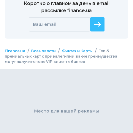
Коротко о главном за день в email
рассылке finance.ua
Ваш email
/
/
/
Finance.ua
Все новости
Финтех и Карты
Топ-5
премиальных карт с привилегиями: какие преимущества
могут получить ныне VIP-клиенты банков
Место для вашей рекламы