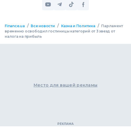
/
/
/
Finance.ua
Все новости
Казна и Политика
Парламент
временно освободил гостиницы категорий от 3 звезд от
налога на прибыль
Место для вашей рекламы