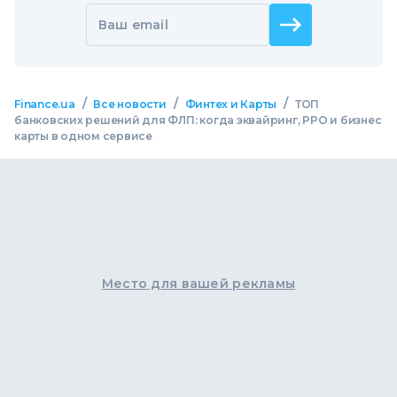
Ваш email
/
/
/
Finance.ua
Все новости
Финтех и Карты
ТОП
банковских решений для ФЛП: когда эквайринг, РРО и бизнес
карты в одном сервисе
Место для вашей рекламы