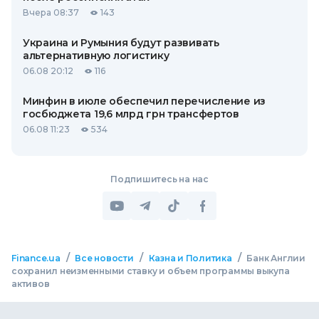
Вчера 08:37
143
Украина и Румыния будут развивать
альтернативную логистику
06.08 20:12
116
Минфин в июле обеспечил перечисление из
госбюджета 19,6 млрд грн трансфертов
06.08 11:23
534
Подпишитесь на нас
/
/
/
Finance.ua
Все новости
Казна и Политика
Банк Англии
сохранил неизменными ставку и объем программы выкупа
активов