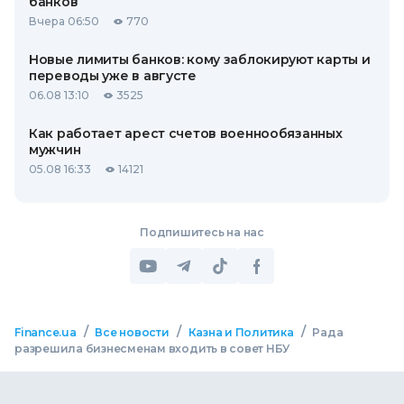
банков
Вчера 06:50
770
Новые лимиты банков: кому заблокируют карты и
переводы уже в августе
06.08 13:10
3525
Как работает арест счетов военнообязанных
мужчин
05.08 16:33
14121
Подпишитесь на нас
/
/
/
Finance.ua
Все новости
Казна и Политика
Рада
разрешила бизнесменам входить в совет НБУ