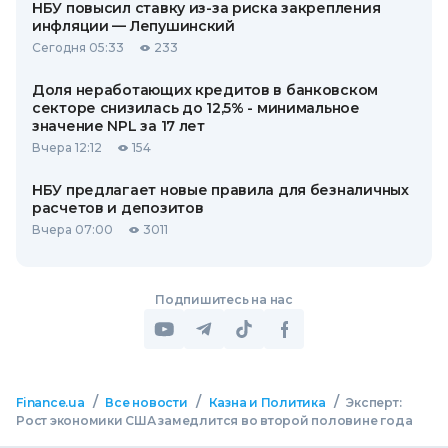
НБУ повысил ставку из-за риска закрепления
инфляции — Лепушинский
Сегодня 05:33
233
Доля неработающих кредитов в банковском
секторе снизилась до 12,5% - минимальное
значение NPL за 17 лет
Вчера 12:12
154
НБУ предлагает новые правила для безналичных
расчетов и депозитов
Вчера 07:00
3011
Подпишитесь на нас
/
/
/
Finance.ua
Все новости
Казна и Политика
Эксперт:
Рост экономики США замедлится во второй половине года