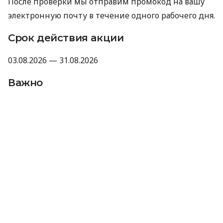
После проверки мы отправим промокод на вашу
электронную почту в течение одного рабочего дня.
Срок действия акции
03.08.2026 — 31.08.2026
Важно
Промокод не суммируется с другими
акциями, промокодами и скидками.
Компания оставляет за собой право не
предоставлять промокод, если отзыв не
прошел модерацию Minfin или имеет
признаки искусственного накручивания.
Отправляя данные для получения
промокода, вы соглашаетесь на их
обработку компанией MyCredit