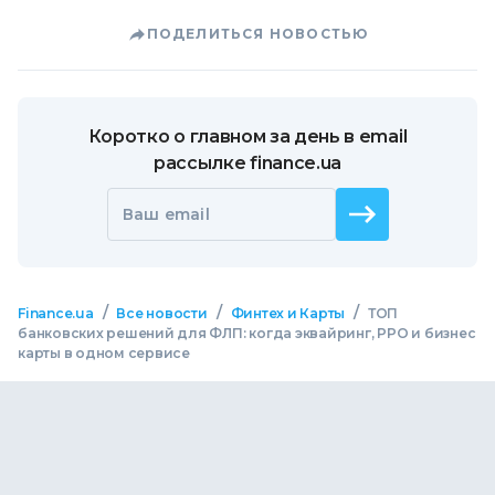
ПОДЕЛИТЬСЯ НОВОСТЬЮ
Коротко о главном за день в email
рассылке finance.ua
Ваш email
/
/
/
Finance.ua
Все новости
Финтех и Карты
ТОП
банковских решений для ФЛП: когда эквайринг, РРО и бизнес
карты в одном сервисе