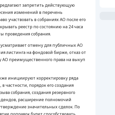
предлагают запретить действующую
есения изменений в перечень
во участвовать в собраниях АО после его
акрывать реестр по состоянию на 24 часа
ты проведения собрания.
дусматривает отмену для публичных АО
ия листинга на фондовой бирже, отказ от
у АО преимущественного права на выкуп
акже инициируют корректировку ряда
, в частности, порядок его создания
зыва собрания, создания резервного
идендов, расширение полномочий
утверждение значительных сделок. По
тие поправок будет способствовать