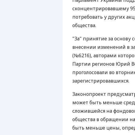
Парламент Украины подд
сконцентрировавшему 95
потребовать у других ак
общества.
"За" принятие за основу 
внесении изменений в з
(№6216), авторами котор
Партии регионов Юрий В
проголосовали во вторни
зарегистрировавшихся.
Законопроект предусматр
может быть меньше сре
сложившейся на фондовой
общества в обращении на
быть меньше цены, опр