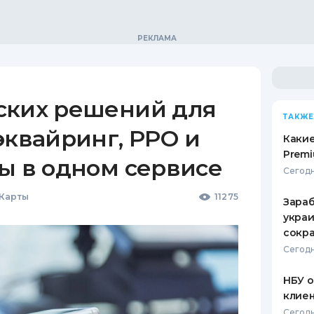
ских решений для
ТАКЖЕ
эквайринг, РРО и
Какие
Premi
ы в одном сервисе
Сегодн
 Карты
11275
Зараб
украи
сокра
Сегодн
НБУ 
клиен
Сегодн