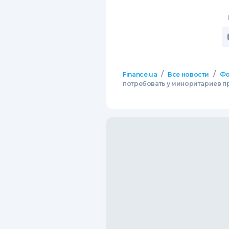
/
/
Finance.ua
Все новости
Фо
потребовать у миноритариев 