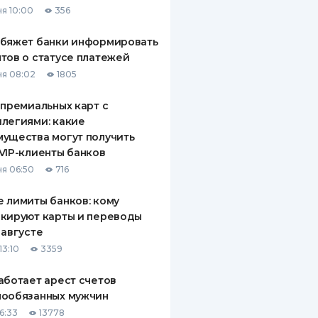
я 10:00
356
ДИТЕЛИ ПО
ВАНИЮ
обяжет банки информировать
тов о статусе платежей
РАХОВЫЕ ПОЛИСЫ
я 08:02
1805
ВЫЕ КОМПАНИИ
 премиальных карт с
легиями: какие
 О СТРАХОВЫХ
ИЯХ
ущества могут получить
VIP-клиенты банков
КА И ОПЛАТА
я 06:50
716
ТЫ
 лимиты банков: кому
кируют карты и переводы
 августе
13:10
3359
аботает арест счетов
нообязанных мужчин
6:33
13778