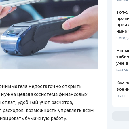
Топ-5
приви
преим
ныне 
Сегодн
Новые
забло
уже в
Вчера 
Как р
ринимателя недостаточно открыть
воен
у нужна целая экосистема финансовых
05.08 1
 оплат, удобный учет расчетов,
 расходов, возможность управлять всем
изировать бумажную работу.