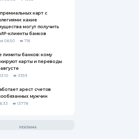
 премиальных карт с
легиями: какие
ущества могут получить
VIP-клиенты банков
я 06:50
716
 лимиты банков: кому
кируют карты и переводы
 августе
13:10
3359
аботает арест счетов
нообязанных мужчин
6:33
13778