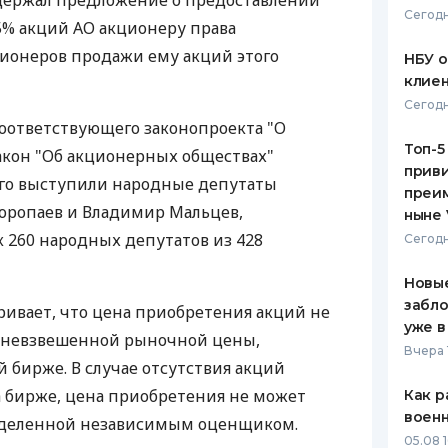
ержал предложение о предоставлении
Сегодн
% акций АО акционеру права
ЕЖЕМЕСЯЧНЫЙ ОБЗОР
ПУТЕВО
КЕШБЭКА
СТРАХО
ционеров продажи ему акций этого
НБУ 
клиен
ПУТЕВОДИТЕЛИ ПО
ВСЕ СТ
Сегодн
БАНКОВСКИМ КАРТАМ
соответствующего законопроекта "О
СТРАХО
Топ-5
акон "Об акционерных обществах"
приви
ОТЗЫВЫ
ого выступили народные депутаты
КОМПАН
преим
оропаев и Владимир Мальцев,
ныне 
ДОСТАВ
к 260 народных депутатов из 428
Сегодн
КОНТАК
Новые
забло
ивает, что цена приобретения акций не
уже в
дневзвешенной рыночной цены,
Вчера 
 бирже. В случае отсутствия акций
 бирже, цена приобретения не может
Как р
воен
еделенной независимым оценщиком.
05.08 1