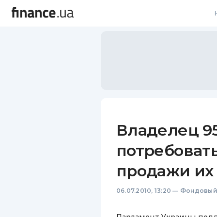
В
В
Л
А
Н
Владелец 9
С
потребоват
П
продажи их
Т
06.07.2010, 13:20
—
Фондовый
Р