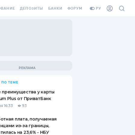
ОВАНИЕ
ДЕПОЗИТЫ
БАНКИ
ФОРУМ
РУ
ВСЕ ДЕПОЗИТЫ
ВСЕ БАНКИ
ВАНИЕ ЖИЛЬЯ ОТ
ДЕПОЗИТЫ В USD
ОТЗЫВЫ О БАНКАХ
И ШАХЕДОВ
ДЕПОЗИТЫ В EUR
МИКРОФИНАНСОВЫЕ
АХОВКА ЗАГРАНИЦУ
ОРГАНИЗАЦИИ
БОНУС К ДЕПОЗИТАМ
ОТЗЫВЫ ОБ МФО
УСЛОВИЯ АКЦИИ
Я КАРТА
 ПО ТЕМЕ
ВОПРОСЫ И ОТВЕТЫ
ОННАЯ ВИНЬЕТКА
 преимущества у карты
ДЕПОЗИТНЫЙ КАЛЬКУЛЯТОР
um Plus от ПриватБанк
Я СОТРУДНИКОВ
я 16:33
93
ПУТЕВОДИТЕЛИ ПО
SSISTANCE
СБЕРЕЖЕНИЯМ
отная плата, получаемая
нцами из-за границы,
ВАНИЕ ОТ
тилась на 23,6% - НБУ
ТНЫХ СЛУЧАЕВ