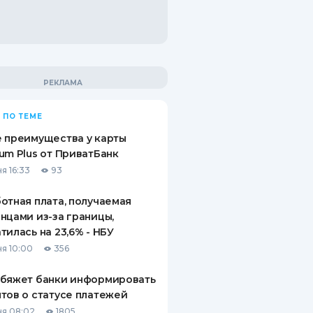
 ПО ТЕМЕ
 преимущества у карты
um Plus от ПриватБанк
я 16:33
93
отная плата, получаемая
нцами из-за границы,
тилась на 23,6% - НБУ
я 10:00
356
обяжет банки информировать
тов о статусе платежей
я 08:02
1805