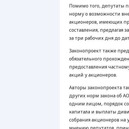
Помимо того, депутаты 
норму о возможности вн
акционеров, имеющих пра
составления, предлагая з
за три рабочих дня до да
Законопроект также пре
обязательного прохожден
предоставления частном
акций у акционеров.
Авторы законопроекта т
других норм закона об АО
одним лицом, порядок со
капитала и выплаты див
собрания акционеров на 
мнению депутатов, приня