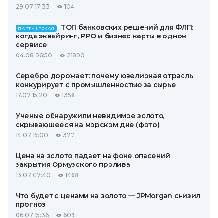
29.07 17:33
104
ТОП банковских решений для ФЛП:
ПАРТНЕРСКАЯ
когда эквайринг, РРО и бизнес карты в одном
сервисе
04.08 06:50
21890
Серебро дорожает: почему ювелирная отрасль
конкурирует с промышленностью за сырье
17.07 15:20
1358
Ученые обнаружили невидимое золото,
скрывающееся на морском дне (фото)
14.07 15:00
327
Цена на золото падает на фоне опасений
закрытия Ормузского пролива
13.07 07:40
1468
Что будет с ценами на золото — JPMorgan снизил
прогноз
06.07 15:36
609