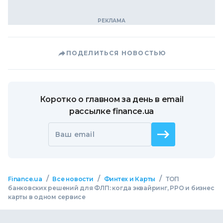
ПОДЕЛИТЬСЯ НОВОСТЬЮ
Коротко о главном за день в email
рассылке finance.ua
Ваш email
/
/
/
Finance.ua
Все новости
Финтех и Карты
ТОП
банковских решений для ФЛП: когда эквайринг, РРО и бизнес
карты в одном сервисе