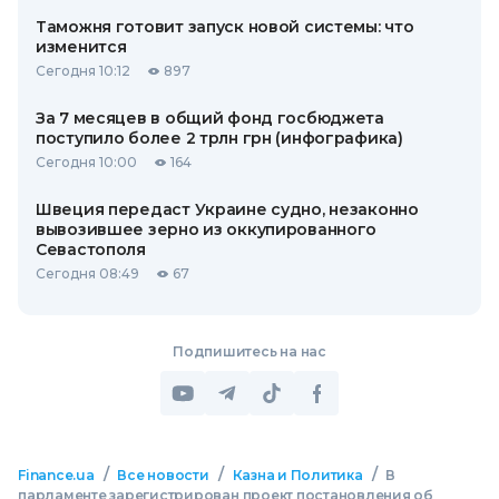
Таможня готовит запуск новой системы: что
изменится
Сегодня 10:12
897
За 7 месяцев в общий фонд госбюджета
поступило более 2 трлн грн (инфографика)
Сегодня 10:00
164
Швеция передаст Украине судно, незаконно
вывозившее зерно из оккупированного
Севастополя
Сегодня 08:49
67
Подпишитесь на нас
/
/
/
Finance.ua
Все новости
Казна и Политика
В
парламенте зарегистрирован проект постановления об